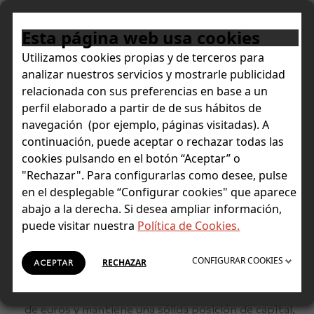
Esta página web usa cookies
Utilizamos cookies propias y de terceros para
analizar nuestros servicios y mostrarle publicidad
NOTICIAS
relacionada con sus preferencias en base a un
Acelera su crecimiento impulsado por la confianza de
perfil elaborado a partir de de sus hábitos de
sus clientes, la actividad comercial y las economías de
navegación (por ejemplo, páginas visitadas). A
escala
continuación, puede aceptar o rechazar todas las
cookies pulsando en el botón “Aceptar” o
Singular Bank triplica su
"Rechazar". Para configurarlas como desee, pulse
en el desplegable “Configurar cookies" que aparece
beneficio operativo en el primer
abajo a la derecha. Si desea ampliar información,
trimestre, hasta los 3 millones
puede visitar nuestra
Política de Cookies.
de euros
CONFIGURAR COOKIES
RECHAZAR
ACEPTAR
Singular Bank obtiene en el primer trimestre de
2026 un beneficio neto recurrente de 2,02 millones
de euros y mantiene una sólida posición de capital,