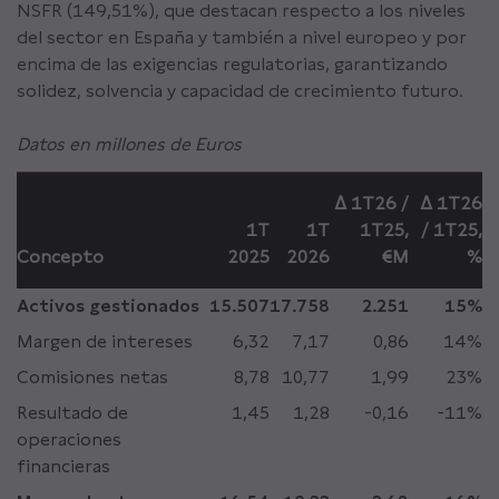
NSFR (149,51%), que destacan respecto a los niveles
del sector en España y también a nivel europeo y por
encima de las exigencias regulatorias, garantizando
solidez, solvencia y capacidad de crecimiento futuro.
Datos en millones de Euros
Δ 1T26 /
Δ 1T26
1T
1T
1T25,
/ 1T25,
Concepto
2025
2026
€M
%
Activos gestionados
15.507
17.758
2.251
15%
Margen de intereses
6,32
7,17
0,86
14%
Comisiones netas
8,78
10,77
1,99
23%
Resultado de
1,45
1,28
-0,16
-11%
operaciones
financieras