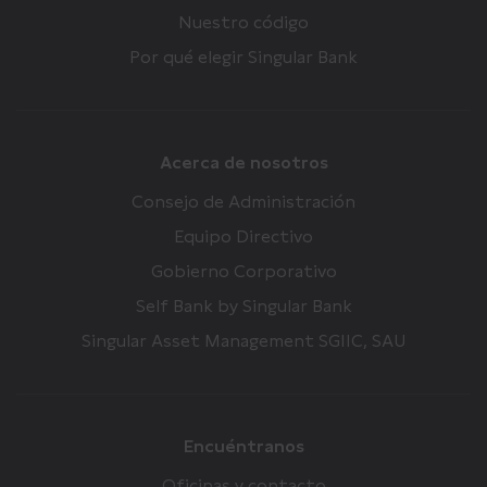
Nuestro código
Por qué elegir Singular Bank
Acerca de nosotros
Consejo de Administración
Equipo Directivo
Gobierno Corporativo
Self Bank by Singular Bank
Singular Asset Management SGIIC, SAU
Encuéntranos
Oficinas y contacto