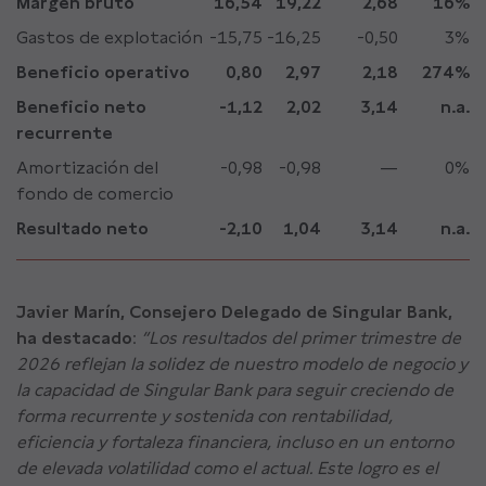
Margen bruto
16,54
19,22
2,68
16%
Gastos de explotación
-15,75
-16,25
-0,50
3%
Beneficio operativo
0,80
2,97
2,18
274%
Beneficio neto
-1,12
2,02
3,14
n.a.
recurrente
Amortización del
-0,98
-0,98
—
0%
fondo de comercio
Resultado neto
-2,10
1,04
3,14
n.a.
Javier Marín, Consejero Delegado de Singular Bank,
ha destacado
:
“Los resultados del primer trimestre de
2026 reflejan la solidez de nuestro modelo de negocio y
la capacidad de Singular Bank para seguir creciendo de
forma recurrente y sostenida con rentabilidad,
eficiencia y fortaleza financiera, incluso en un entorno
de elevada volatilidad como el actual. Este logro es el