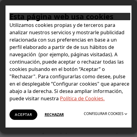
Esta página web usa cookies
Utilizamos cookies propias y de terceros para
analizar nuestros servicios y mostrarle publicidad
NOTICIAS
relacionada con sus preferencias en base a un
Global Private Banking Awards 2024
perfil elaborado a partir de de sus hábitos de
navegación (por ejemplo, páginas visitadas). A
Euromoney reconoce las
continuación, puede aceptar o rechazar todas las
cookies pulsando en el botón “Aceptar” o
capacidades digitales y el
"Rechazar". Para configurarlas como desee, pulse
servicio de estudios de Singular
en el desplegable “Configurar cookies" que aparece
abajo a la derecha. Si desea ampliar información,
Bank como los mejores en banca
puede visitar nuestra
Política de Cookies.
privada en España
CONFIGURAR COOKIES
RECHAZAR
ACEPTAR
La entidad ha sido doblemente galardonada por
ofrecer soluciones digitales adaptadas y por tener
uno de los mejores equipos de research en España