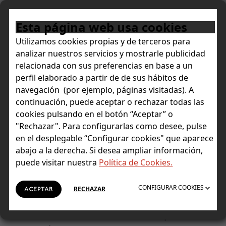
Esta página web usa cookies
Utilizamos cookies propias y de terceros para
analizar nuestros servicios y mostrarle publicidad
NOTICIAS
NOTA DE PRENSA
relacionada con sus preferencias en base a un
Global Private Banking Awards 2023
perfil elaborado a partir de de sus hábitos de
navegación (por ejemplo, páginas visitadas). A
Euromoney reconoce a Singular
continuación, puede aceptar o rechazar todas las
cookies pulsando en el botón “Aceptar” o
Bank con el premio a la “Mejor
"Rechazar". Para configurarlas como desee, pulse
Transformación en Banca
en el desplegable “Configurar cookies" que aparece
abajo a la derecha. Si desea ampliar información,
Privada de España”
puede visitar nuestra
Política de Cookies.
La entidad ha sido doblemente galardonada puesto
que también ha sido premiada como “Mejor Banca
CONFIGURAR COOKIES
RECHAZAR
ACEPTAR
Privada de España para la Inversión Sostenible”.
Ambos reconocimientos refrendan la positiva