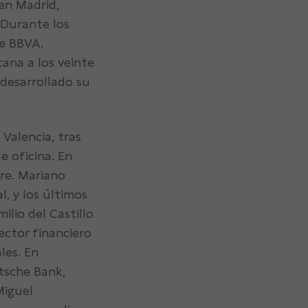
en Madrid,
 Durante los
de BBVA.
ana a los veinte
desarrollado su
Valencia, tras
 oficina. En
re. Mariano
l, y los últimos
lio del Castillo
ector financiero
les. En
tsche Bank,
Miguel