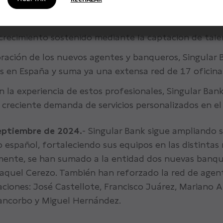
incorporaciones refuerzan el compromiso de la entid
as diferentes ciudades donde tiene presencia, fortal
 crecimiento sostenido mediante la captación de tal
oración de los nuevos agentes y banqueros, Singular 
 en España y suma ya una extensa red de 17 oficina
 la experiencia de estos profesionales, Singular Ban
 creciente demanda de servicios personalizados en el
eptiembre de 2024.
- Singular Bank sigue ampliando 
io español, fortaleciendo sus equipos en las distinta
mente, se han sumado a la entidad dos nuevas banqu
aquel Cerezo. También han reforzado la red de agent
ciones: José Castellote, Francisco Juárez, Mariano Ar
Pancorbo y Miguel Hernández.