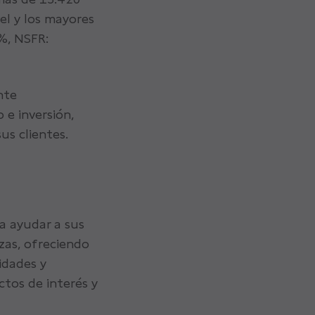
el y los mayores
6%, NSFR:
nte
 e inversión,
us clientes.
a ayudar a sus
nzas, ofreciendo
idades y
ctos de interés y