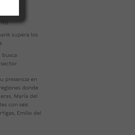
ad con su
eciendo su
ento
Bank supera los
s
k busca
 sector
su presencia en
s regiones donde
eras, María del
es con seis
tigas, Emilio del