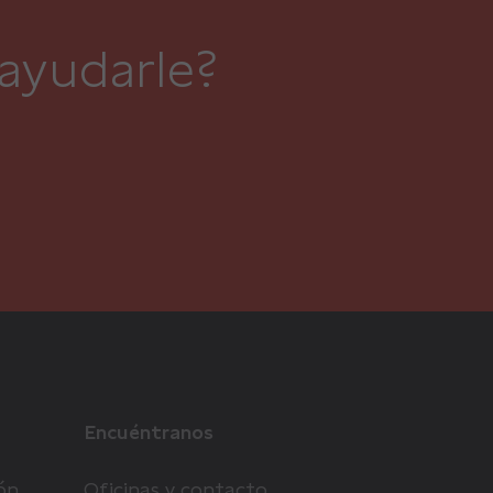
ayudarle?
Encuéntranos
ón
Oficinas y contacto