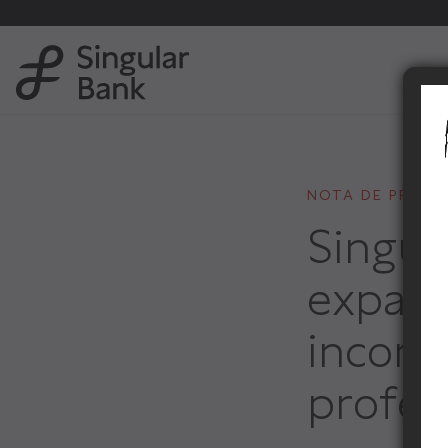
NOTA DE PRENS
Singul
expansi
incorp
profes