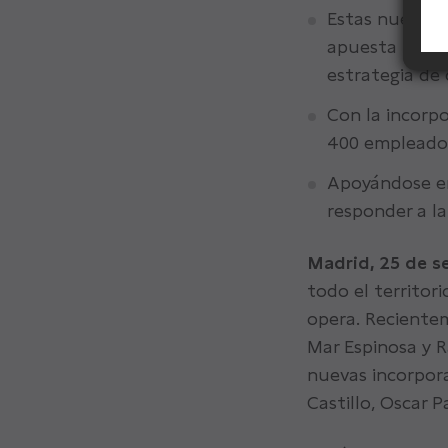
Estas nuevas 
apuesta por l
estrategia de
Con la incorp
400 empleados
Apoyándose en
responder a la
Madrid, 25 de s
todo el territor
opera. Reciente
Mar Espinosa y R
nuevas incorpora
Castillo, Oscar 