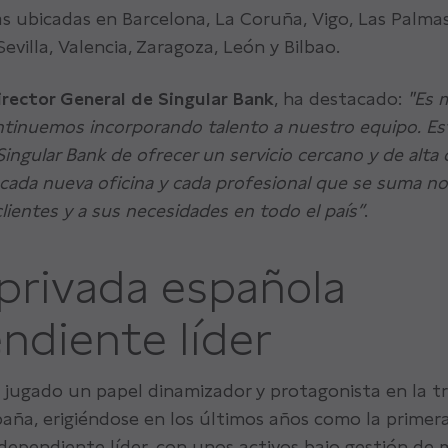
as ubicadas en Barcelona, La Coruña, Vigo, Las Palmas
evilla, Valencia, Zaragoza, León y Bilbao.
irector General de Singular Bank
, ha destacado:
"Es 
ntinuemos incorporando talento a nuestro equipo. Esto
ngular Bank de ofrecer un servicio cercano y de alta c
cada nueva oficina y cada profesional que se suma n
lientes y a sus necesidades en todo el país”
.
privada española
ndiente líder
a jugado un papel dinamizador y protagonista en la 
paña, erigiéndose en los últimos años como la primer
dependiente líder, con unos activos bajo gestión de