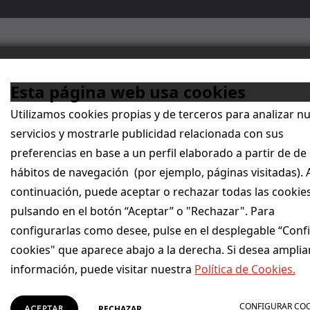
Quiénes somos
Por qué Singular Bank
Esta página web usa cookies
Utilizamos cookies propias y de terceros para analizar n
servicios y mostrarle publicidad relacionada con sus
A
preferencias en base a un perfil elaborado a partir de de
ar Bank refuerza su
hábitos de navegación (por ejemplo, páginas visitadas). 
continuación, puede aceptar o rechazar todas las cookie
ón territorial con la
pulsando en el botón “Aceptar” o "Rechazar". Para
configurarlas como desee, pulse en el desplegable “Conf
oración de ocho nuev
cookies" que aparece abajo a la derecha. Si desea amplia
ionales
información, puede visitar nuestra
Política de Cookies.
CONFIGURAR CO
RECHAZAR
ACEPTAR