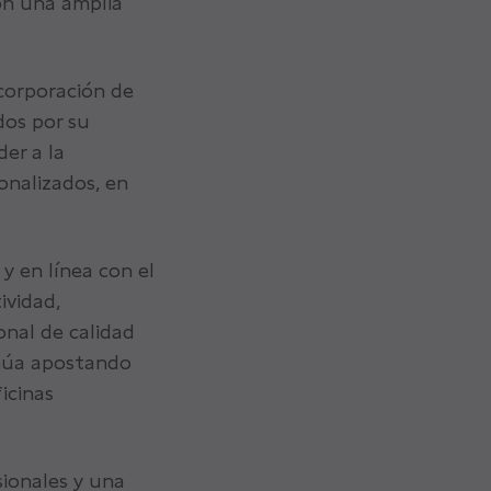
on una amplia
ncorporación de
dos por su
er a la
onalizados, en
y en línea con el
ividad,
onal de calidad
inúa apostando
icinas
ionales y una