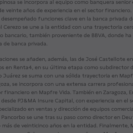
pinosa se incorpora al equipo como banquera senior 
 veinte años de experiencia en el sector financiero.
a desempeñado funciones clave en la banca privada 
 Cerezo se une a la entidad con una trayectoria cerc
to bancario, también proveniente de BBVA, donde ha 
ea de banca privada.
aciones se añaden, además, las de José Castellote en 
s en Renta4, en su última etapa como subdirector de
o Juárez se suma con una sólida trayectoria en Mapf
goza, se incorpora con una extensa carrera profesiona
 financiero en Mapfre Vida. También en Zaragoza, Emi
 desde PJ&MA Insure Capital, con experiencia en el s
pecializado en ventas y dirección de equipos comercia
r Pancorbo se une tras su paso como director en Deu
más de veinticinco años en la entidad. Finalmente, 