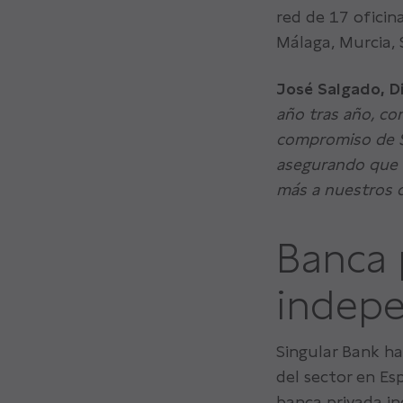
red de 17 oficin
Málaga, Murcia, S
José Salgado, D
año tras año, co
compromiso de Si
asegurando que 
más a nuestros c
Banca 
indepe
Singular Bank h
del sector en Es
banca privada in