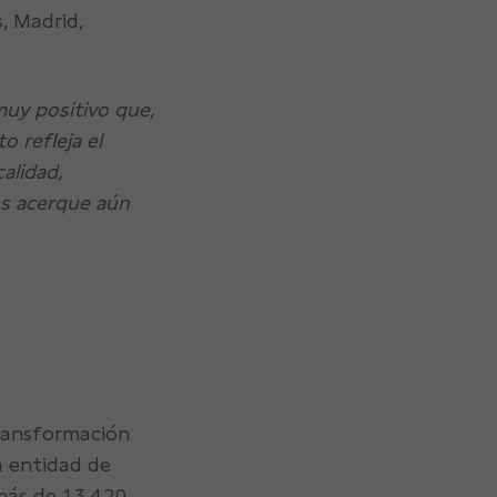
, Madrid,
muy positivo que,
 refleja el
alidad,
os acerque aún
transformación
a entidad de
 más de 13.420