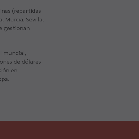
inas (repartidas
 Murcia, Sevilla,
e gestionan
l mundial,
ones de dólares
sión en
opa.