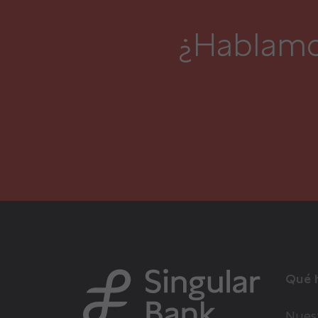
¿Hablamo
Qué 
Nuest