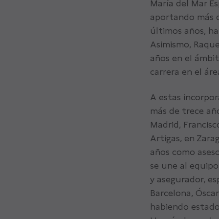
María del Mar Es
aportando más de
últimos años, h
Asimismo, Raquel
años en el ámbi
carrera en el ár
A estas incorpor
más de trece año
Madrid, Francisc
Artigas, en Zara
años como asesor
se une al equipo
y asegurador, es
Barcelona, Ósca
habiendo estado 