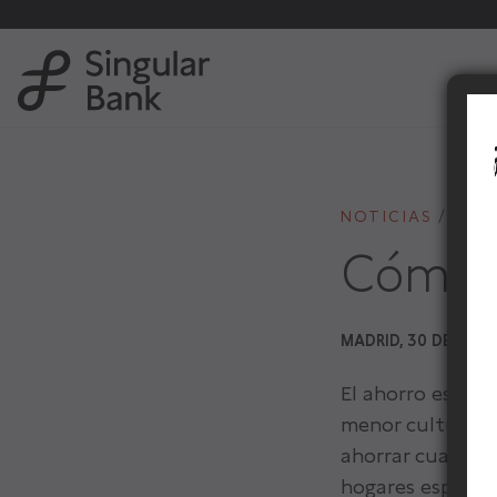
NOTICIAS
NOT
Cómo c
MADRID, 30 DE OCT
El ahorro es el 
menor cultura a
ahorrar cuando l
hogares español