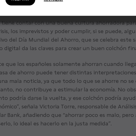
emia, según datos del INE. Sin embargo, desde el pr
iente de España, Singular Bank, se quiere poner de re
 tiene contar con una buena cultura ahorradora para
isis, los imprevistos y poder cumplir, si se puede, al
vo del Día Mundial del Ahorro, que se celebra este 
o digital da las claves para crear un buen colchón fin
ce que los españoles solamente ahorran cuando llegan 
sa de ahorro puede tener distintas interpretaciones
na mala noticia, ya que todo lo que se ahorre no se 
tanto, no contribuye a estimular la economía. No ob
to podría darse la vuelta, y ese colchón podría ayuda
ómico”, señala Victoria Torre, responsable de Análisi
lar Bank, añadiendo que “ahorrar poco es malo, pero
rlo, lo ideal es hacerlo en la justa medida”.