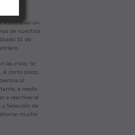
imer banco
lieve la
 sobrellevar un
gunos de nuestros
sábado 31 de
anciero.
las crisis; “el
. A corto plazo,
destina al
stante, a medio
r a reactivar el
s y Selección de
 ahorrar mucho