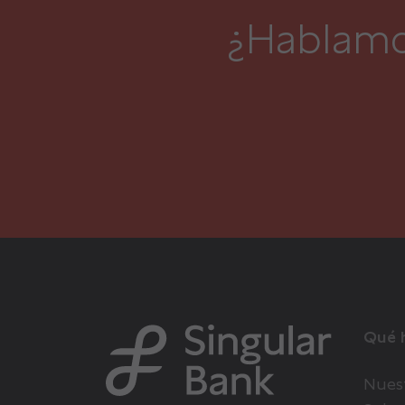
¿Hablamo
Qué 
Nuest