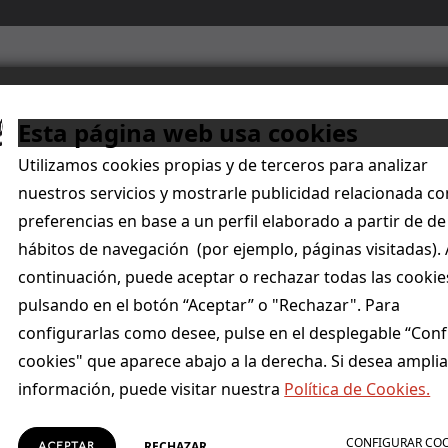
Quiénes somos
Por qué Singular Bank
Esta página web usa cookies
Utilizamos cookies propias y de terceros para analizar
nuestros servicios y mostrarle publicidad relacionada co
A DE PRENSA
preferencias en base a un perfil elaborado a partir de de
onstruir un buen co
hábitos de navegación (por ejemplo, páginas visitadas). 
continuación, puede aceptar o rechazar todas las cookie
pulsando en el botón “Aceptar” o "Rechazar". Para
UBRE DE 2020
configurarlas como desee, pulse en el desplegable “Conf
talón de Aquiles de los españoles. Nuestro país es un
cookies" que aparece abajo a la derecha. Si desea amplia
horradora tiene de Europa. Se vive al día y solamen
información, puede visitar nuestra
Política de Cookies.
legan los momentos complicados. De hecho, la tasa 
es se incrementó en un 31,1% en el segundo trimest
CONFIGURAR CO
RECHAZAR
ACEPTAR