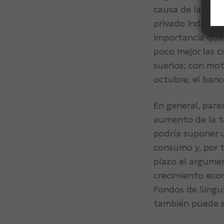
causa de la pand
privado independ
importancia que
poco mejor las cr
sueños; con moti
octubre, el banc
En general, pare
aumento de la ta
podría suponer u
consumo y, por 
plazo el argumen
crecimiento econ
Fondos de Singu
también puede se