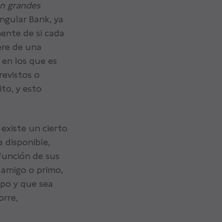
n grandes
ingular Bank, ya
mente de si cada
ere de una
 en los que es
evistos o
ito, y esto
 existe un cierto
 disponible,
 función de sus
 amigo o primo,
po y que sea
orre,