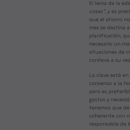
El lema de la ed
cosas”
, y es pre
que el ahorro no
mes se destina a
planificación, q
necesario un ma
situaciones de c
conlleva a su ve
La clave está en
consenso a la ho
pero es preferib
gastos y necesi
tenemos que def
coherente con nu
responsable de A