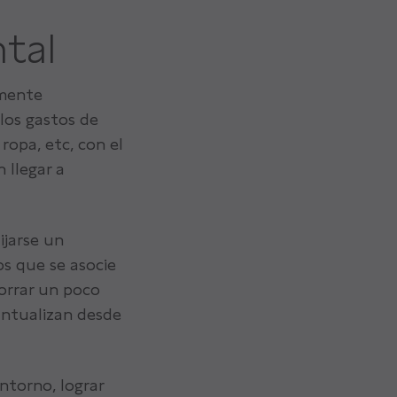
ntal
amente
 los gastos de
ropa, etc, con el
 llegar a
ijarse un
s que se asocie
horrar un poco
untualizan desde
ntorno, lograr