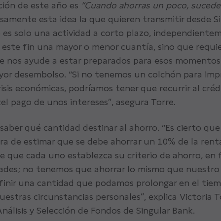
ición de este año es
“Cuando ahorras un poco, sucede
cisamente esta idea la que quieren transmitir desde S
 es solo una actividad a corto plazo, independiente
 este fin una mayor o menor cuantía, sino que requi
ue nos ayude a estar preparados para esos momentos
yor desembolso. “Si no tenemos un colchón para impr
risis económicas, podríamos tener que recurrir al créd
zel pago de unos intereses”, asegura Torre.
 saber qué cantidad destinar al ahorro. “Es cierto que
ra de estimar que se debe ahorrar un 10% de la renta
le que cada uno establezca su criterio de ahorro, en
dades; no tenemos que ahorrar lo mismo que nuestro
inir una cantidad que podamos prolongar en el tiem
estras circunstancias personales”, explica Victoria T
nálisis y Selección de Fondos de Singular Bank.